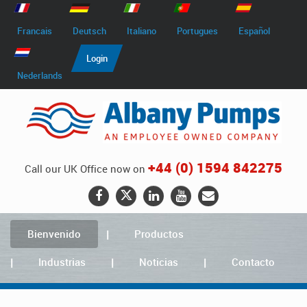
Francais
Deutsch
Italiano
Portugues
Español
Login
Nederlands
+44 (0) 1594 842275
Call our UK Office now on
Bienvenido
Productos
Industrias
Noticias
Contacto