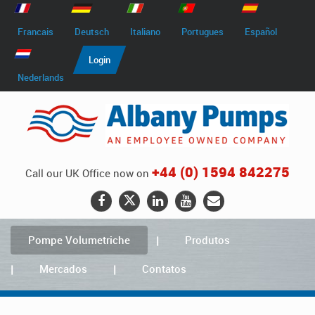
Francais
Deutsch
Italiano
Portugues
Español
Login
Nederlands
+44 (0) 1594 842275
Call our UK Office now on
Pompe Volumetriche
Produtos
Mercados
Contatos