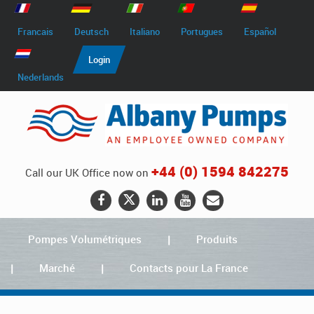
Francais
Deutsch
Italiano
Portugues
Español
Login
Nederlands
+44 (0) 1594 842275
Call our UK Office now on
Pompes Volumétriques
Produits
Marché
Contacts pour La France