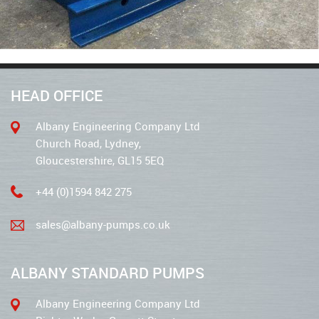
HEAD OFFICE
Albany Engineering Company Ltd
Church Road, Lydney,
Gloucestershire, GL15 5EQ
+44 (0)1594 842 275
sales@albany-pumps.co.uk
ALBANY STANDARD PUMPS
Albany Engineering Company Ltd