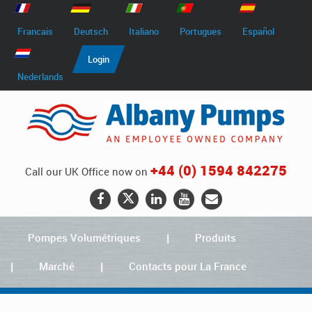
Francais
Deutsch
Italiano
Portugues
Español
Login
Nederlands
+44 (0) 1594 842275
Call our UK Office now on
Pompes Volumétriques
Produits
Marché
Contacts pour La France